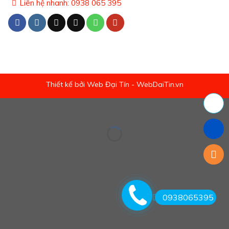
Liên hệ nhanh: 0938 065 395
Thiết kế bởi Web Đại Tín - WebDaiTin.vn
0938065395