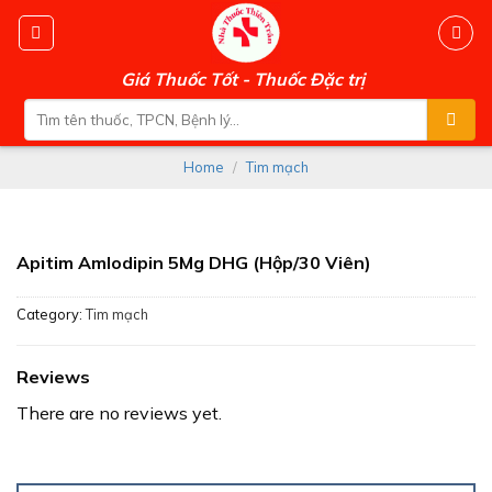
Skip
to
content
Giá Thuốc Tốt - Thuốc Đặc trị
Search
for:
Home
/
Tim mạch
Apitim Amlodipin 5Mg DHG (Hộp/30 Viên)
Category:
Tim mạch
Reviews
There are no reviews yet.