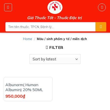
Skip
to
content
Giá Thuốc Tốt - Thuốc Đặc trị
Search
for:
Home
/
Máu / sinh phẩm y tế / miễn dịch
FILTER
Albunorm( Human
Albumin) 20% 50ML
950,000
₫