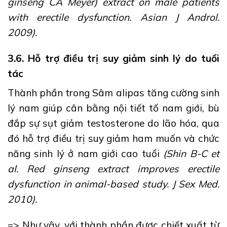
ginseng CA Meyer) extract on male patients
with erectile dysfunction. Asian J Androl.
2009).
3.6. Hỗ trợ điều trị suy giảm sinh lý do tuổi
tác
Thành phần trong Sâm alipas tăng cường sinh
lý nam giúp cân bằng nội tiết tố nam giới, bù
đắp sự sụt giảm testosterone do lão hóa, qua
đó hỗ trợ điều trị suy giảm ham muốn và chức
năng sinh lý ở nam giới cao tuổi
(Shin B-C et
al. Red ginseng extract improves erectile
dysfunction in animal-based study. J Sex Med.
2010).
=> Như vậy, với thành phần được chiết xuất từ