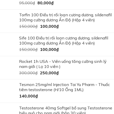
95,000
₫
80,000
₫
Torfin 100 Điều trị rối loạn cương dương, sildenafil
100mg cường dương Ấn Độ (Hộp 4 viên)
150,000
₫
100,000
₫
Sife 100 Điều trị rối loạn cương dương, sildenafil
100mg cường dương Ấn Độ (Hộp 4 viên)
150,000
₫
100,000
₫
Rocket 1h USA - Viên uống tăng cường sinh lý
nam giới ( Lọ 10 viên )
300,000
₫
250,000
₫
Tesmon 25mg/ml Injection Tai Yu Pharm - Thuốc
tiêm testosterone (H/10 Ống 1ML)
140,000
₫
Testosterone 40mg Softgel bổ sung Testosterone
hiệu quả cho nam giới (hộp 30 viên)