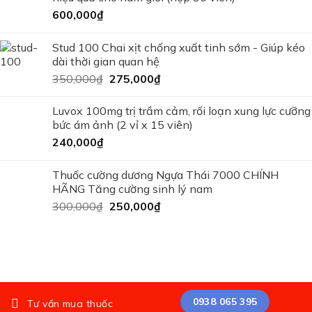
600,000
₫
Stud 100 Chai xịt chống xuất tinh sớm - Giúp kéo
dài thời gian quan hệ
350,000
₫
275,000
₫
Luvox 100mg trị trầm cảm, rối loạn xung lực cưỡng
bức ám ảnh (2 vỉ x 15 viên)
240,000
₫
Thuốc cường dương Ngựa Thái 7000 CHÍNH
HÃNG Tăng cường sinh lý nam
300,000
₫
250,000
₫
0938 065 395
Tư vấn mua thuốc