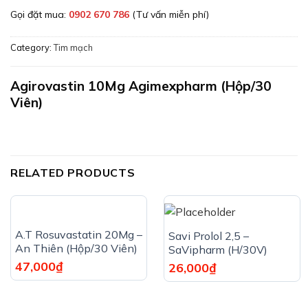
Gọi đặt mua:
0902 670 786
(Tư vấn miễn phí)
Category:
Tim mạch
Agirovastin 10Mg Agimexpharm (Hộp/30
Viên)
RELATED PRODUCTS
A.T Rosuvastatin 20Mg –
Savi Prolol 2,5 –
An Thiên (Hộp/30 Viên)
SaVipharm (H/30V)
47,000
₫
26,000
₫