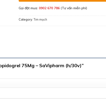
Gọi đặt mua:
0902 670 786
(Tư vấn miễn phí)
Category:
Tim mạch
Clopidogrel 75Mg – SaVipharm (h/30v)”