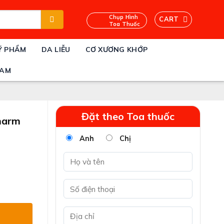
Chụp Hình
CART
Toa Thuốc
Ỹ PHẨM
DA LIỄU
CƠ XƯƠNG KHỚP
NAM
Đặt theo Toa thuốc
harm
Anh
Chị
quantity