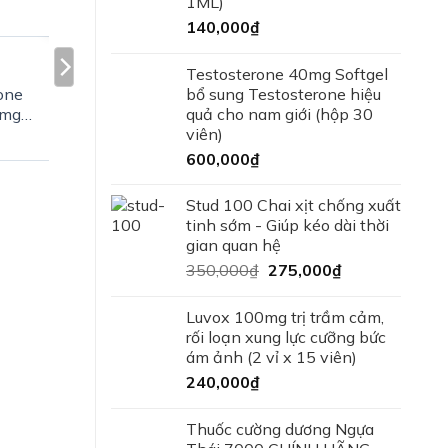
1ML)
140,000
₫
Testosterone 40mg Softgel
one
bổ sung Testosterone hiệu
0mg
quả cho nam giới (hộp 30
viên)
viên)
600,000
₫
Stud 100 Chai xịt chống xuất
tinh sớm - Giúp kéo dài thời
gian quan hệ
350,000
₫
275,000
₫
Luvox 100mg trị trầm cảm,
rối loạn xung lực cưỡng bức
ám ảnh (2 vỉ x 15 viên)
240,000
₫
Thuốc cường dương Ngựa