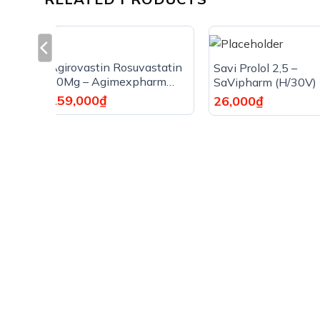
tam
m
Agirovastin Rosuvastatin
Savi Prolol 2,5 –
20Mg – Agimexpharm
SaVipharm (H/30V)
(Hộp/30 Viên)
159,000
₫
26,000
₫