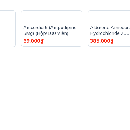
Amcardia 5 (Ampodipine
Aldarone Amiodar
5Mg) (Hộp/100 Viên)
Hydrochloride 20
Unique Pharma Ấn
Cadila (10 vỉ x 10 
69,000
₫
385,000
₫