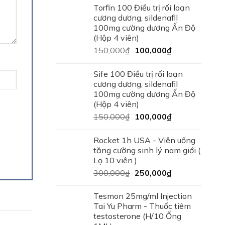
Torfin 100 Điều trị rối loạn
cương dương, sildenafil
100mg cường dương Ấn Độ
(Hộp 4 viên)
150,000
₫
100,000
₫
Sife 100 Điều trị rối loạn
cương dương, sildenafil
100mg cường dương Ấn Độ
(Hộp 4 viên)
150,000
₫
100,000
₫
Rocket 1h USA - Viên uống
tăng cường sinh lý nam giới (
Lọ 10 viên )
300,000
₫
250,000
₫
Tesmon 25mg/ml Injection
Tai Yu Pharm - Thuốc tiêm
testosterone (H/10 Ống