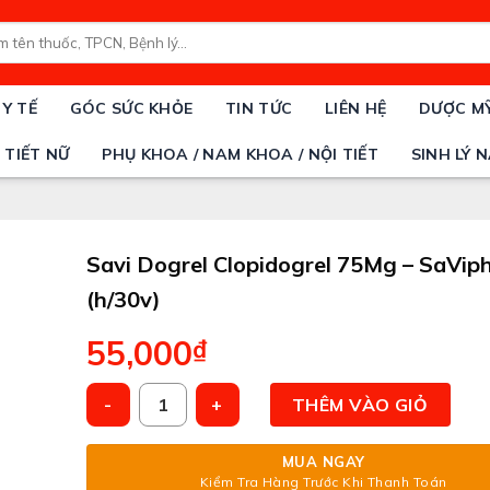
rch
 Y TẾ
GÓC SỨC KHỎE
TIN TỨC
LIÊN HỆ
DƯỢC M
 TIẾT NỮ
PHỤ KHOA / NAM KHOA / NỘI TIẾT
SINH LÝ 
Savi Dogrel Clopidogrel 75Mg – SaVip
(h/30v)
55,000
₫
Savi Dogrel Clopidogrel 75Mg – SaVipharm (h/30v) 
THÊM VÀO GIỎ
MUA NGAY
Kiểm Tra Hàng Trước Khi Thanh Toán