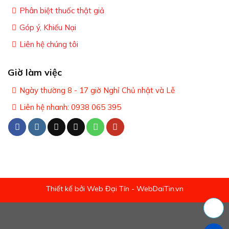
Phân biệt thuốc thật giả
Góp ý, Khiếu Nại
Liên hệ chúng tôi
Giờ làm việc
Ngày thường 8 - 17 giờ Nghỉ Chủ nhật và Lễ
Liên hệ nhanh: 0938 065 395
Thiết kế bởi Web Đại Tín - WebDaiTin.vn