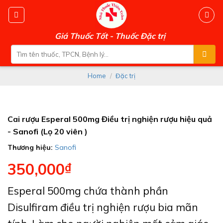
Skip
to
content
Giá Thuốc Tốt - Thuốc Đặc trị
Search
for:
Home
/
Đặc trị
Cai rượu Esperal 500mg Điều trị nghiện rượu hiệu quả
- Sanofi (Lọ 20 viên )
Thương hiệu:
Sanofi
350,000
₫
Esperal 500mg chứa thành phần
Disulfiram điều trị nghiện rượu bia mãn