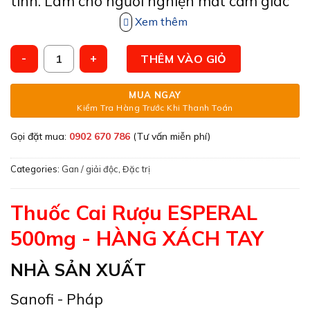
tính. Làm cho người nghiện mất cảm giác
thèm rượu bia chất có cồn
Xem thêm
Cai rượu Esperal 500mg Điều trị nghiện rượu hiệu quả - Sanof
THÊM VÀO GIỎ
MUA NGAY
Kiểm Tra Hàng Trước Khi Thanh Toán
Gọi đặt mua:
0902 670 786
(Tư vấn miễn phí)
Categories:
Gan / giải độc
,
Đặc trị
Thuốc Cai Rượu ESPERAL
500mg - HÀNG XÁCH TAY
NHÀ SẢN XUẤT
Sanofi - Pháp