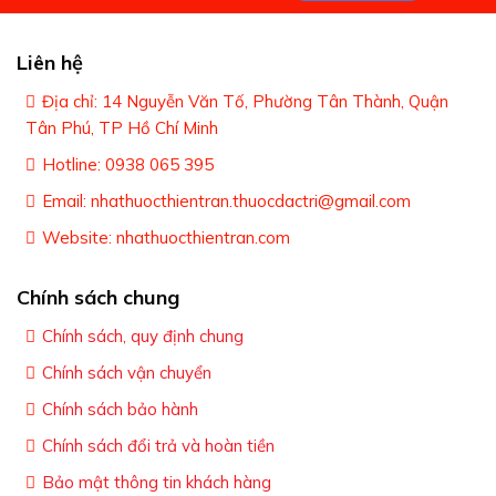
Có thể nói đây là “khắc tinh” của người
nghiện rượu. Uống thuốc xong, không
Liên hệ
muốn và cũng không dám uống rượu, cai
Địa chỉ: 14 Nguyễn Văn Tố, Phường Tân Thành, Quận
rượu tới già.
Tân Phú, TP Hồ Chí Minh
Sau 3-5 ngày sử dụng thuốc, bệnh nhân sẽ
Hotline: 0938 065 395
giảm 50% lượng rượu uống , Sau 7-10
Email: nhathuocthientran.thuocdactri@gmail.com
ngày sử dụng thuốc thì bệnh nhân gần
Website: nhathuocthientran.com
như không uống rượu bia nữa. Tuy nhiên
Chính sách chung
bệnh nhân nên sử dụng đủ 2 tháng để cai
rượu và không tái nghiện.
Chính sách, quy định chung
CÁCH DÙNG - LIỀU DÙNG
Chính sách vận chuyển
Chính sách bảo hành
Trong giai đoạn điều trị ban đầu, dùng liều
Chính sách đổi trả và hoàn tiền
tối đa 500 mg/ngày trong 1 đến 2 tuần.
Bảo mật thông tin khách hàng
Sau đó dùng liều duy trì 250 mg uống mỗi