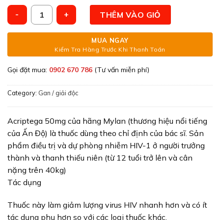
Acriptega h/30v Mylan Ấn Độ quantity
THÊM VÀO GIỎ
MUA NGAY
Kiểm Tra Hàng Trước Khi Thanh Toán
Gọi đặt mua:
0902 670 786
(Tư vấn miễn phí)
Category:
Gan / giải độc
Acriptega 50mg của hãng Mylan (thương hiệu nổi tiếng
của Ấn Độ) là thuốc dùng theo chỉ định của bác sĩ. Sản
phẩm điều trị và dự phòng nhiễm HIV-1 ở người trưởng
thành và thanh thiếu niên (từ 12 tuổi trở lên và cân
nặng trên 40kg)
Tác dụng
Thuốc này làm giảm lượng virus HIV nhanh hơn và có ít
tác dụng phụ hơn so với các loại thuốc khác.