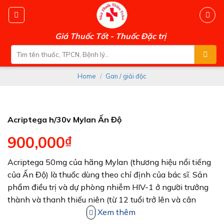
Skip
to
content
Giá Thuốc Tốt - Thuốc Đặc trị
Search
for:
Home
/
Gan / giải độc
Acriptega h/30v Mylan Ấn Độ
900,000
₫
Acriptega 50mg của hãng Mylan (thương hiệu nổi tiếng
của Ấn Độ) là thuốc dùng theo chỉ định của bác sĩ. Sản
phẩm điều trị và dự phòng nhiễm HIV-1 ở người trưởng
thành và thanh thiếu niên (từ 12 tuổi trở lên và cân
nặng trên 40kg)
Xem thêm