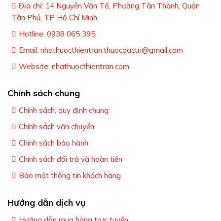
Địa chỉ: 14 Nguyễn Văn Tố, Phường Tân Thành, Quận
Liều dùng – Cách dùng
Tân Phú, TP Hồ Chí Minh
Uống Arciptega 1 viên/ngày, khi no hoặc khi đói đều
Hotline: 0938 065 395
được.
Email: nhathuocthientran.thuocdactri@gmail.com
Website: nhathuocthientran.com
Chính sách chung
Chính sách, quy định chung
Chính sách vận chuyển
Chính sách bảo hành
Chính sách đổi trả và hoàn tiền
Bảo mật thông tin khách hàng
Hướng dẫn dịch vụ
Hướng dẫn mua hàng trực tuyến