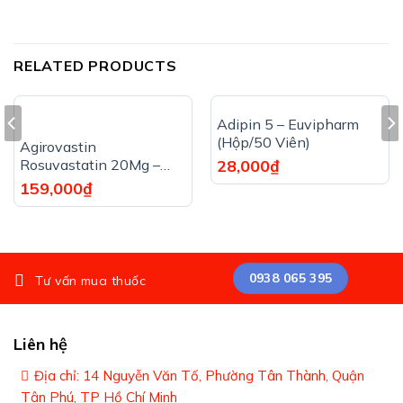
RELATED PRODUCTS
Adipin 5 – Euvipharm
(Hộp/50 Viên)
Agirovastin
Rosuvastatin 20Mg –
28,000
₫
Agimexpharm (Hộp/30
159,000
₫
Viên)
0938 065 395
Tư vấn mua thuốc
Liên hệ
Địa chỉ: 14 Nguyễn Văn Tố, Phường Tân Thành, Quận
Tân Phú, TP Hồ Chí Minh